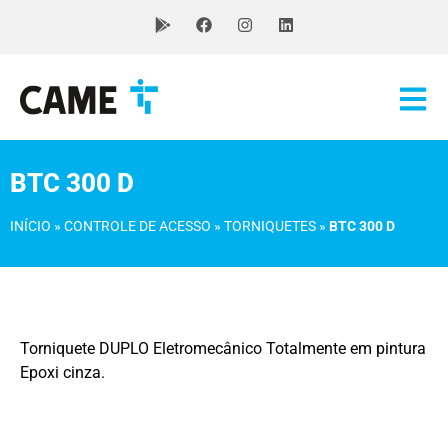
BTC 300 D
INÍCIO
»
CONTROLE DE ACESSO
»
TORNIQUETES
»
BTC 300 D
Torniquete DUPLO Eletromecânico Totalmente em pintura
Epoxi cinza.