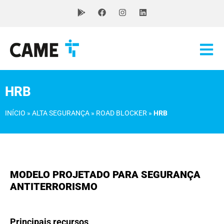
HRB
INÍCIO
»
ALTA SEGURANÇA
»
ROAD BLOCKER
»
HRB
MODELO PROJETADO PARA SEGURANÇA
ANTITERRORISMO
Principais recursos