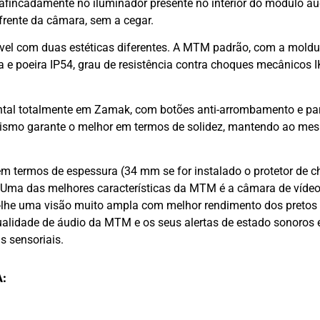
afincadamente no iluminador presente no interior do módulo áud
frente da câmara, sem a cegar.
ível com duas estéticas diferentes. A MTM padrão, com a moldur
 e poeira IP54, grau de resistência contra choques mecânicos I
ntal totalmente em Zamak, com botões anti-arrombamento e pa
dalismo garante o melhor em termos de solidez, mantendo ao me
termos de espessura (34 mm se for instalado o protetor de ch
 Uma das melhores características da MTM é a câmara de víde
m-lhe uma visão muito ampla com melhor rendimento dos pretos
 qualidade de áudio da MTM e os seus alertas de estado sonoros
as sensoriais.
: