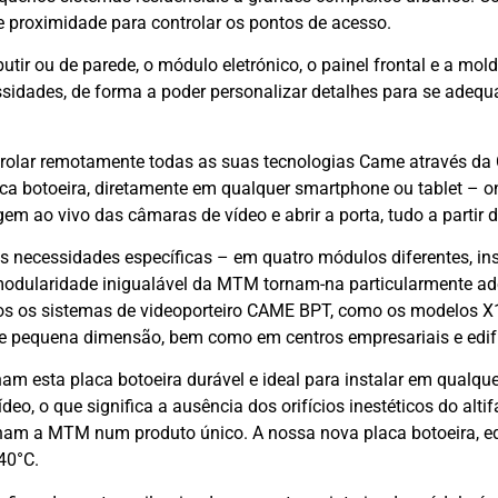
e proximidade para controlar os pontos de acesso.
tir ou de parede, o módulo eletrónico, o painel frontal e a mol
idades, de forma a poder personalizar detalhes para se adequa
rolar remotamente todas as suas tecnologias Came através da 
ca botoeira, diretamente em qualquer smartphone ou tablet – o
em ao vivo das câmaras de vídeo e abrir a porta, tudo a partir d
necessidades específicas – em quatro módulos diferentes, ins
modularidade inigualável da MTM tornam-na particularmente ad
s os sistemas de videoporteiro CAME BPT, como os modelos X1,
de pequena dimensão, bem como em centros empresariais e edifí
 esta placa botoeira durável e ideal para instalar em qualquer
o, o que significa a ausência dos orifícios inestéticos do altifa
ornam a MTM num produto único. A nossa nova placa botoeira, 
40°C.