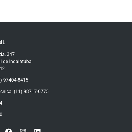
IL
da, 347
l de Indaiatuba
442
9) 97404-8415
écnica: (11) 98717-0775
94
70