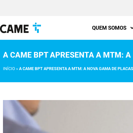
QUEM SOMOS
A CAME BPT APRESENTA A MTM: 
INÍCIO
»
A CAME BPT APRESENTA A MTM: A NOVA GAMA DE PLACA